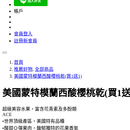
帳戶
會員登入
註冊新會員
首頁
推薦好物
,
全部商品
美國蒙特模蘭西酸櫻桃乾(買1送1)
美國蒙特模蘭西酸櫻桃乾(買1送
超級美容水果，富含花青素及多酚類
ACE
•世界頂級產區，美國特有品種
•酸甜Ｑ彈果肉，馥郁獨特的花果香氣