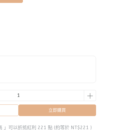
立即購買
最高 」可以折抵紅利
221
點 (約等於
NT$221
)