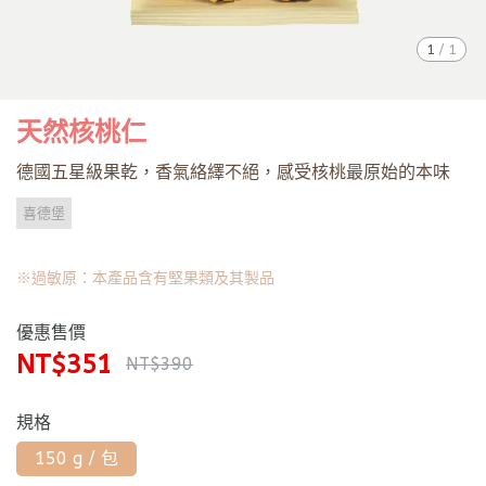
1
/
1
天然核桃仁
德國五星級果乾，香氣絡繹不絕，感受核桃最原始的本味
喜德堡
※過敏原：本產品含有堅果類及其製品
優惠售價
NT$351
NT$390
規格
150 g / 包