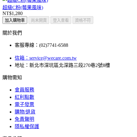
超級C粉(莓果風味)
NT$1,280
加入購物車
尚未開賣
登入查看
資格不符
關於我們
客服專線：(02)7741-6588
信箱：
service@wecare.com.tw
地址：新北市深坑區北深路三段270巷2號8樓
購物需知
會員服務
紅利點數
電子發票
購物/退貨
免責聲明
隱私權保護