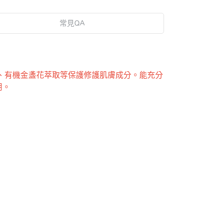
常見QA
蠟、有機金盞花萃取等保護修護肌膚成分。能充分
用。