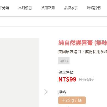
品分類
本月優惠
資訊新知
品牌故事
聯絡我們
純自然護唇膏 (無味
美國原裝進口，成份使用多
Lafes
優惠售價
NT$99
NT$110
規格
4.25 g / 條