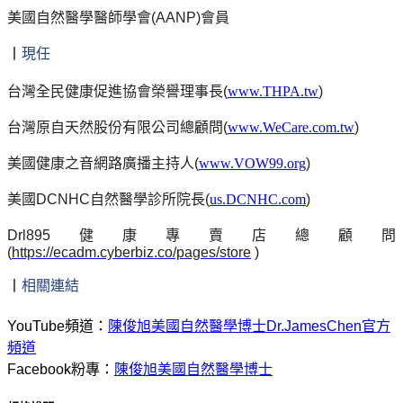
美國自然醫學醫師學會
(AANP)
會員
丨
現任
台灣全民健康促進協會榮譽理事長
(
www.THPA.tw
)
台灣原自天然股份有限公司總顧問
(
www.WeCare.com.tw
)
美國健康之音網路廣播主持人
(
www.VOW99.org
)
美國
DCNHC
自然醫學診所院長
(
us.DCNHC.com
)
Drl895
健康專賣店總顧問
(
https://ecadm.cyberbiz.co/pages/store
)
丨
相關連結
YouTube頻道：
陳俊旭美國自然醫學博士Dr.JamesChen官方
頻道
Facebook粉專：
陳俊旭美國自然醫學博士