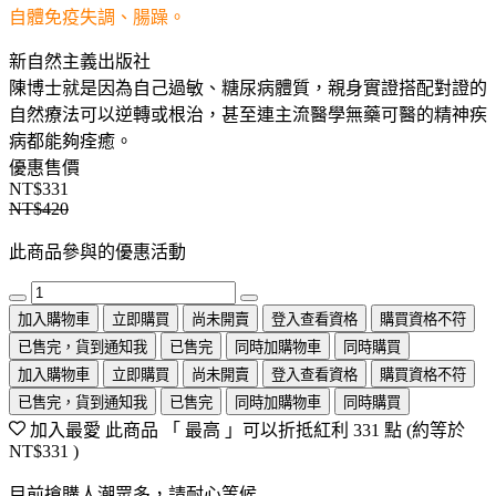
自體免疫失調、腸躁。
新自然主義出版社
陳博士就是因為自己過敏、糖尿病體質，親身實證搭配對證的
自然療法可以逆轉或根治，甚至連主流醫學無藥可醫的精神疾
病都能夠痊癒。
優惠售價
NT$331
NT$420
此商品參與的優惠活動
加入購物車
立即購買
尚未開賣
登入查看資格
購買資格不符
已售完，貨到通知我
已售完
同時加購物車
同時購買
加入購物車
立即購買
尚未開賣
登入查看資格
購買資格不符
已售完，貨到通知我
已售完
同時加購物車
同時購買
加入最愛
此商品 「 最高 」可以折抵紅利
331
點 (約等於
NT$331
)
目前搶購人潮眾多，請耐心等候