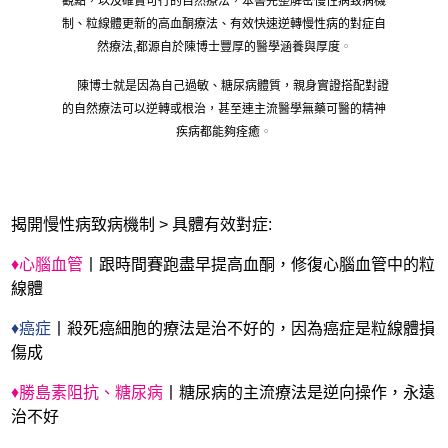
觀點，以及確實可行的自然療法，本書完整解密慢性病致病機
制、粒線體更新的高血酮療法、有效快速逆轉慢性病的對症自
然療法,都源自於陳博士豐厚的醫學涵養與厚度
。
陳博士就是因為自己過敏、糖尿病體質，親身實證搭配對證
的自然療法可以逆轉或根治，甚至連主流醫學無藥可醫的精神
疾病都能夠痊癒
。
揭開慢性病致病機制 > 具體有效對症:
♦心腦血管
丨跟時間賽跑盡早提高血酮，修復心腦血管中的粒
線體
♦癌症
丨殺死癌細胞的療法是治不好的，因為癌症是粒線體損
傷成
♦勝島素阻抗、糖尿病
丨糖尿病的主流療法是逆向操作，永遠
治不好