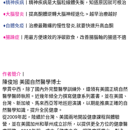
♦精神疾病
丨精神疾病是大腦粒線體失衡，知道原因就可根治
♦大腦發炎
丨提高酮體逆轉大腦神經退化 > 越早治療越好
♦
自體免疫
丨治療最難纏的慢性發炎,就要快速升高血酮
♦腸躁症
丨用最方便速效的淨碳飲食，改善腸腦軸的腸道不適
作者簡介
丨
陳俊旭 美國自然醫學博士
學貫中西，除了國內外完整醫學訓練外，還領有美國正統自然
醫學醫師執照。近幾年傾全力撰寫健康系列叢書，並在美國、
台灣、新加坡、馬來西亞等地巡迴演講，以期能推廣正確的自
然醫學知識，提升全民健康。
從2009年起，陸續於台灣、美國兩地開設健康課程與體驗
營，並在美國加州和華州成立診所，以提供更全方位的健康醫