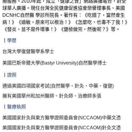
療服務。2010年起，成立「健康之音」網路廣播電台，對全
球華人廣播。現任台灣全民健康促進協會榮譽理事長、美國
DCNHC自然醫 學診所院長。著作有：《吃錯了，當然會生
病！》《過敏，原來可以根治！》《怎麼吃，也毒不了我！》
《發炎，並不是件壞事！》《健檢做完，然後呢？》等。
丨
學歷
台灣大學復健醫學系學士
美國巴斯帝爾大學(Bastyr University)自然醫學博士
丨
證照
通過美國四項國家考試(自然醫學、針灸、中藥、復健)
擁有美國華州和加州醫師、針灸師、治療師多張
丨
醫療執照
美國國家針灸與東方醫學證照委員會(
NCCAOM)
中藥文憑
美國國家針灸與東方醫學證照委員會(
NCCAOM)
針灸文憑