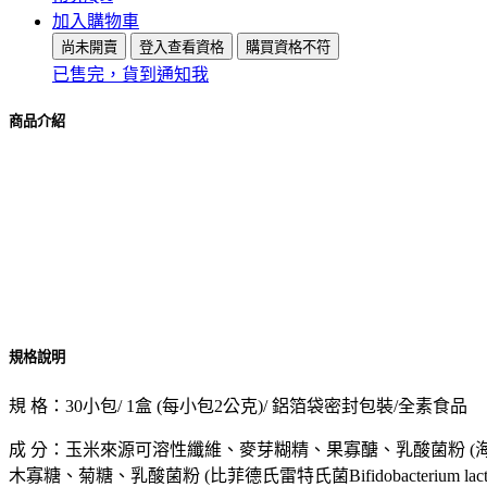
加入購物車
尚未開賣
登入查看資格
購買資格不符
已售完，貨到通知我
商品介紹
規格說明
規 格：30小包/ 1盒 (每小包2公克)/ 鋁箔袋密封包裝/全素食品
成 分：玉米來源可溶性纖維、麥芽糊精、果寡醣、乳酸菌粉 (海藻糖、副乾酪乳
木寡糖、菊糖、乳酸菌粉 (比菲德氏雷特氏菌Bifidobacterium lact