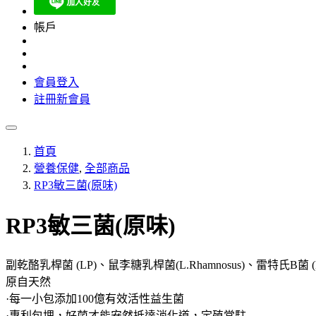
帳戶
會員登入
註冊新會員
首頁
營養保健
,
全部商品
RP3敏三菌(原味)
RP3敏三菌(原味)
副乾酪乳桿菌 (LP)、鼠李糖乳桿菌(L.Rhamnosus)、雷特氏B菌 (B.L
原自天然
·每一小包添加100億有效活性益生菌
·專利包埋，好菌才能安然抵達消化道，定殖常駐