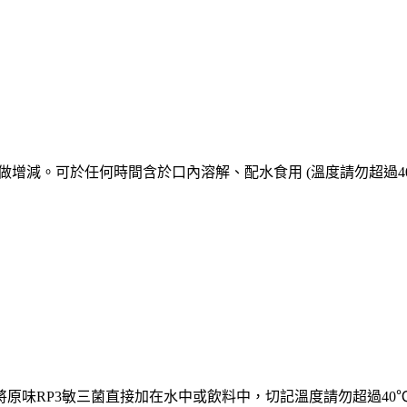
做增減。可於任何時間含於口內溶解、配水食用 (溫度請勿超過40
原味RP3敏三菌直接加在水中或飲料中，切記溫度請勿超過40