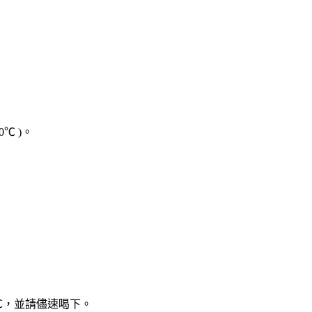
℃ )。
℃，並請儘速喝下。