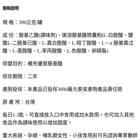
規格說明
規 格：396公克/罐
成 份：胺基乙酸(調味劑)、速溶胺基酸微囊粉(L-白胺酸、鹽
酸L-二胺基已酸、L-異白胺酸、L-羥丁胺酸、L－α 胺基異戊
酸、L-蛋胺酸、L-苯丙胺酸、L-色胺酸、卵磷脂)
保健目的：補充優質胺基酸
保存期限：二年
產險投保：本產品已投保3000萬元泰安產物產品責任險
原 產 地：台灣
每日1-3匙，可直接放入口中食用或加水飲用。也可加入其他
食品作為調味使用以增加甜度。
重大疾病、孕婦、哺乳期女性、小孩食用前可先諮詢專業醫師