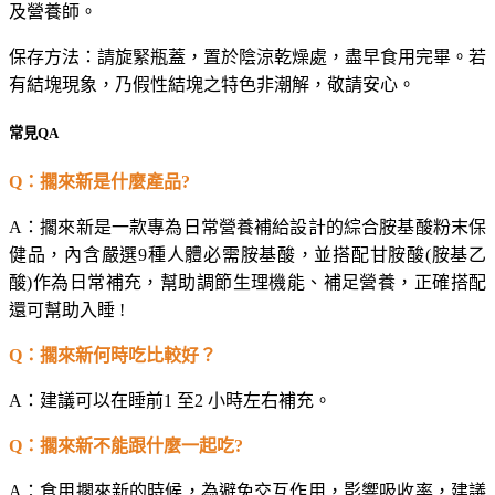
及營養師。
保存方法：請旋緊瓶蓋，置於陰涼乾燥處，盡早食用完畢。若
有結塊現象，乃假性結塊之特色非潮解，敬請安心。
常見QA
Q
：擱來新是什麼產品?
A
：擱來新是一款專為日常營養補給設計的綜合胺基酸粉末保
健品，內含嚴選9種人體必需胺基酸，並搭配甘胺酸(胺基乙
酸)作為日常補充，幫助調節生理機能、補足營養，正確搭配
還可幫助入睡 !
Q
：擱來新何時吃比較好？
A
：建議可以在睡前1 至2 小時左右補充。
Q
：擱來新不能跟什麼一起吃?
A
：食用擱來新的時候，為避免交互作用，影響吸收率，建議