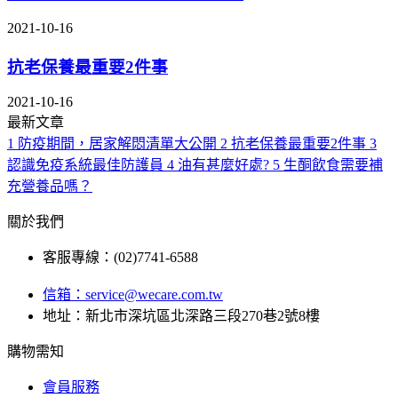
2021-10-16
抗老保養最重要2件事
2021-10-16
最新文章
1
防疫期間，居家解悶清單大公開
2
抗老保養最重要2件事
3
認識免疫系統最佳防護員
4
油有甚麼好處?
5
生酮飲食需要補
充營養品嗎？
關於我們
客服專線：(02)7741-6588
信箱：
service@wecare.com.tw
地址：新北市深坑區北深路三段270巷2號8樓
購物需知
會員服務