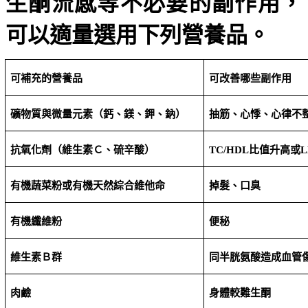
生酮流感等不必要的副作用，
可以適量選用下列營養品。
可補充的營養品
可改善哪些副作用
礦物質與微量元素（鈣、鎂、鉀、鈉）
抽筋、心悸、心律不
抗氧化劑（維生素Ｃ、硫辛酸）
TC/HDL
比值升高或
L
有機蔬菜粉或有機天然綜合維他命
掉髮、口臭
有機纖維粉
便秘
維生素Ｂ群
同半胱氨酸造成血管
肉鹼
身體較難生酮