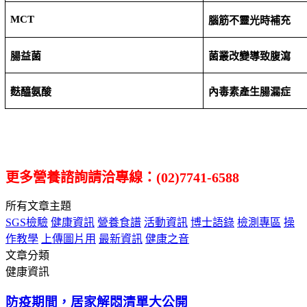
MCT
腦筋不靈光時補充
腸益菌
菌叢改變導致腹瀉
麩醯氨酸
內毒素產生腸漏症
更多營養諮詢請洽專線：
(02)7741-6588
所有文章主題
SGS檢驗
健康資訊
營養食譜
活動資訊
博士語錄
檢測專區
操
作教學
上傳圖片用
最新資訊
健康之音
文章分類
健康資訊
防疫期間，居家解悶清單大公開