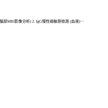
(腦部MRI影像分析) 2. IgG慢性過敏原檢測 (血液)⋯