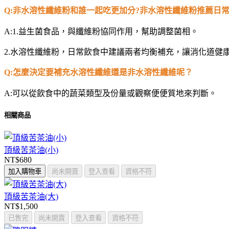
Q:
非水溶性纖維粉和誰一起吃更加分?非水溶性纖維粉推薦日常
A:
1.益生菌食品，與纖維粉協同作用，幫助調整菌相。
2.水溶性纖維粉，日常飲食中建議兩者均衡補充，讓消化道健
Q:
怎麼決定要補充水溶性纖維還是非水溶性纖維呢？
A:
可以從飲食中的蔬菜類型及份量或觀察便便質地來判斷。
相關商品
頂級苦茶油(小)
NT$680
加入購物車
尚未開賣
登入查看
資格不符
頂級苦茶油(大)
NT$1,500
已售完
尚未開賣
登入查看
資格不符