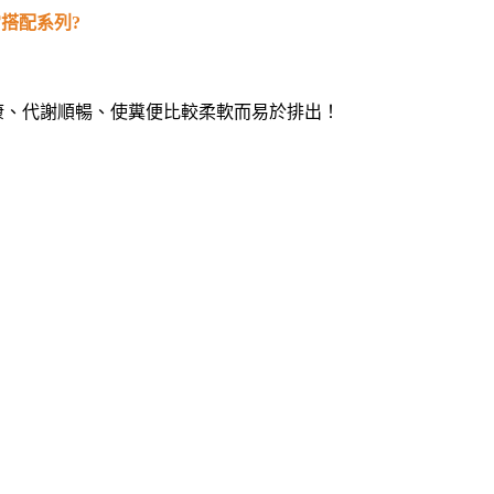
搭配系列?
康、代謝順暢、使糞便比較柔軟而易於排出！