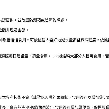
夾鏈密封，並放置防潮箱或陰涼乾燥處。
金額非理賠金額。
溫水，沖泡後慢慢食用。可依據個人喜好增減水量調整糊稠程度。
時請遵照每日建議量，適量食用。 3、纖維粉大部分人皆可食用
日本專利技術不會形成難以入嚥的果膠狀，食用後可以增加飽足
拌後，僅有些許沙沙感(像果渣)，食用後可增加糞便量、促進腸