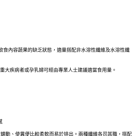
依據飲食內容蔬果的缺乏狀態，適量搭配非水溶性纖維及水溶性纖
，若重大疾病者或孕乳婦可經由專業人士建議適當食用量。
感
道蠕動、使糞便比較柔軟而易於排出。兩種纖維各司其職，搭配