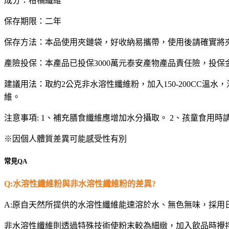
成分：柑橘纖維
保存期限：二年
保存方法：本品使用夾鏈袋，好收納易攜帶，使用後請確實將
產險投保：本產品已投保3000萬元泰安產物產品責任險，投保
建議用法：取約2公克非水溶性纖維粉，加入150-200CC
維。
注意事項: 1、補充膳食纖維應增加水分攝取。 2、孩童食用
※因個人體質差異可能感受性有別
常見QA
Q:
水溶性纖維粉與非水溶性纖維粉的差異?
A:
原自天然所提供的水溶性纖維能速溶於水、無色無味，採用
非水溶性纖維則透過特殊技術使粉末較為細緻，加入飲品時攪