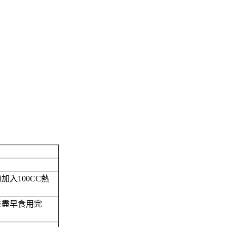
入100CC熱
。
並盡早食用完