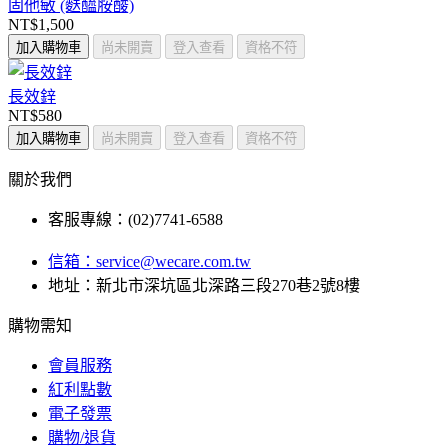
固他敏 (麩醯胺酸)
NT$1,500
加入購物車
尚未開賣
登入查看
資格不符
長效鋅
NT$580
加入購物車
尚未開賣
登入查看
資格不符
關於我們
客服專線：(02)7741-6588
信箱：
service@wecare.com.tw
地址：新北市深坑區北深路三段270巷2號8樓
購物需知
會員服務
紅利點數
電子發票
購物/退貨