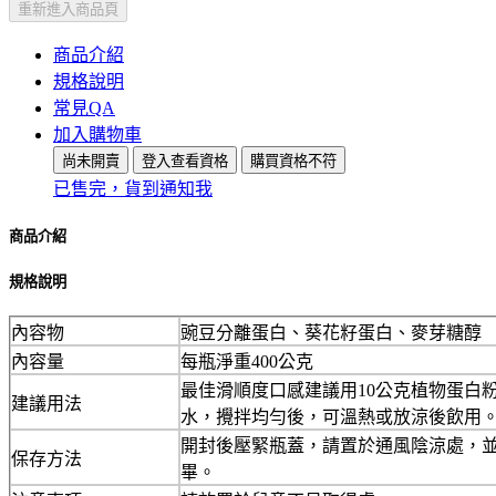
重新進入商品頁
商品介紹
規格說明
常見QA
加入購物車
尚未開賣
登入查看資格
購買資格不符
已售完，貨到通知我
商品介紹
規格說明
內容物
豌豆分離蛋白、葵花籽蛋白、麥芽糖醇
內容量
每瓶淨重400公克
最佳滑順度口感建議用10公克植物蛋白粉加
建議用法
水，攪拌均勻後，可溫熱或放涼後飲用
開封後壓緊瓶蓋，請置於通風陰涼處，
保存方法
畢。