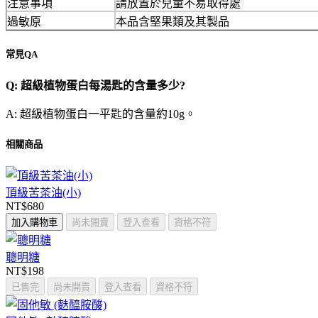
注意事項
請放置於兒童不易取得處
過敏原
本品含堅果類及其製品
常見QA
Q: 超級植物蛋白每湯匙的含量多少?
A: 超級植物蛋白一平匙的含量約10g。
相關商品
頂級苦茶油(小)
NT$680
加入購物車
尚未開賣
登入查看
資格不符
聰明糖
NT$198
已售完
尚未開賣
登入查看
資格不符