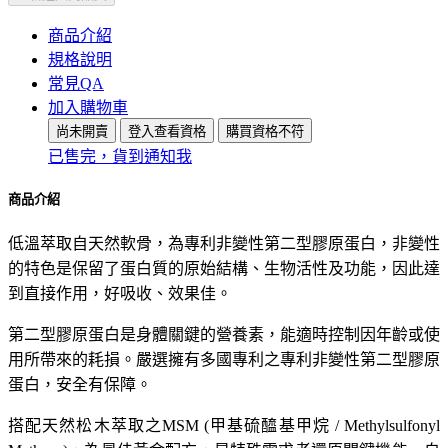
商品介紹
規格說明
常見QA
加入購物車
尚未開賣
登入查看資格
購買資格不符
已售完，貨到通知我
商品介紹
低溫萃取自天然軟骨，為專利非變性第二型膠原蛋白，非變性
的特色是保留了蛋白質的原始結構、生物活性及功能，因此達
到直接作用，好吸收、效果佳。
第二型膠原蛋白是身體關鍵的營養素，能適時控制因年齡或使
用所帶來的耗損。嚴選擁有多國專利之專利非變性第二型膠原
蛋白，安全有保障。
搭配天然松木萃取之MSM (甲基硫醯基甲烷 / Methylsulfonyl