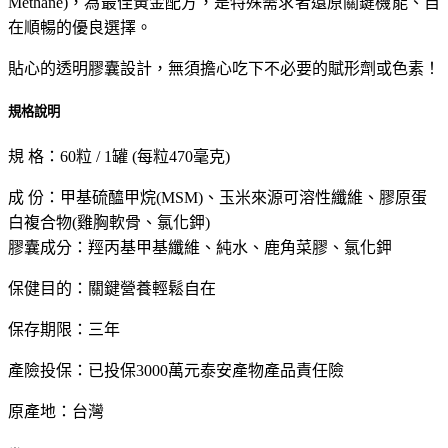
Methane)，為最佳黃金配方，是特殊需求者還原關鍵機能、自
在順暢的優良選擇。
貼心的透明膠囊設計，無須擔心吃下不必要的賦形劑或色素！
規格說明
規 格：60粒 / 1罐 (每粒470毫克)
成 份：甲基硫醯甲烷(MSM)、玉米來源可溶性纖維、膠原蛋
白複合物(雞胸軟骨、氯化鉀)
膠囊成分：羥丙基甲基纖維、純水、鹿角菜膠、氯化鉀
保健目的：關鍵營養輕鬆自在
保存期限：三年
產險投保：已投保3000萬元泰安產物產品責任險
原產地：台灣