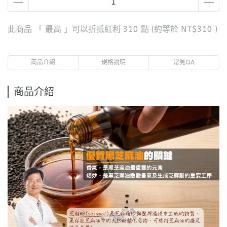
此商品 「 最高 」可以折抵紅利
310
點 (約等於
NT$310
)
商品介紹
規格說明
常見QA
商品介紹