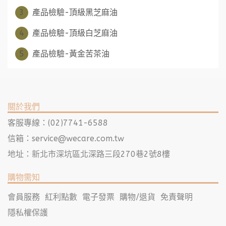
3
產品檢驗-頂級黑芝麻油
4
產品檢驗-頂級白芝麻油
5
產品檢驗-黃金苦茶油
關於我們
客服專線：(02)7741-6588
信箱：
service@wecare.com.tw
地址：新北市深坑區北深路三段270巷2號8樓
購物需知
會員服務
紅利點數
電子發票
購物/退貨
免責聲明
隱私權保護