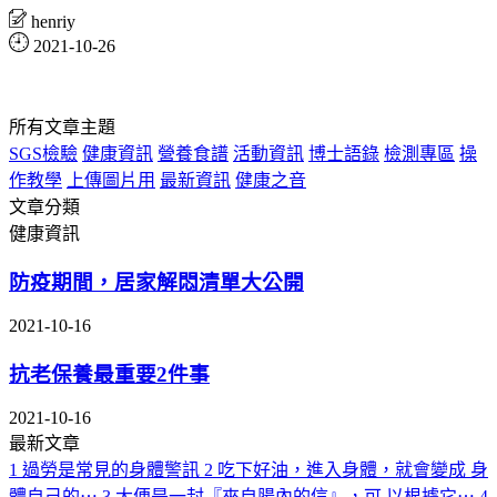
henriy
2021-10-26
所有文章主題
SGS檢驗
健康資訊
營養食譜
活動資訊
博士語錄
檢測專區
操
作教學
上傳圖片用
最新資訊
健康之音
文章分類
健康資訊
防疫期間，居家解悶清單大公開
2021-10-16
抗老保養最重要2件事
2021-10-16
最新文章
1
過勞是常見的身體警訊
2
吃下好油，進入身體，就會變成 身
體自己的⋯
3
大便是一封『來自腸內的信』，可 以根據它⋯
4