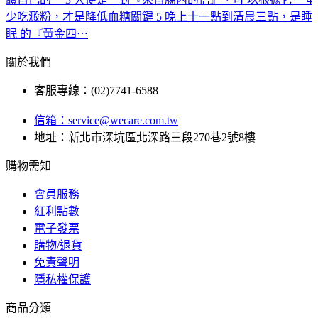
少吃澱粉，才是降低血糖關鍵
5
晚上十一點到清晨三點，是睡
眠 的『黃金四⋯
關於我們
客服專線：(02)7741-6588
信箱：
service@wecare.com.tw
地址：新北市深坑區北深路三段270巷2號8樓
購物需知
會員服務
紅利點數
電子發票
購物/退貨
免責聲明
隱私權保護
商品分類