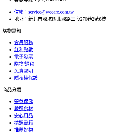
信箱：
service@wecare.com.tw
地址：新北市深坑區北深路三段270巷2號8樓
購物需知
會員服務
紅利點數
電子發票
購物/退貨
免責聲明
隱私權保護
商品分類
營養保健
嚴選食材
安心用品
精選書籍
推薦好物