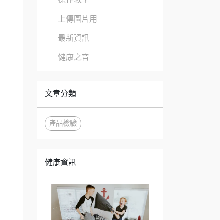
上傳圖片用
最新資訊
健康之音
文章分類
產品檢驗
健康資訊