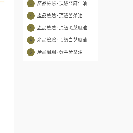
1
產品檢驗-頂級亞麻仁油
2
產品檢驗-頂級苦茶油
3
產品檢驗-頂級黑芝麻油
4
產品檢驗-頂級白芝麻油
5
產品檢驗-黃金苦茶油