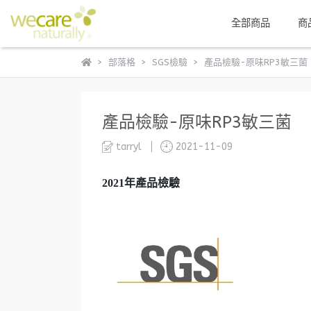
全部商品
商
部落格
SGS檢驗
產品檢驗-原味RP3敏三菌
產品檢驗-原味RP3敏三菌
tarryl
2021-11-09
2021年產品檢驗