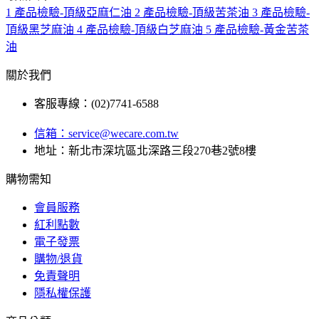
1
產品檢驗-頂級亞麻仁油
2
產品檢驗-頂級苦茶油
3
產品檢驗-
頂級黑芝麻油
4
產品檢驗-頂級白芝麻油
5
產品檢驗-黃金苦茶
油
關於我們
客服專線：(02)7741-6588
信箱：
service@wecare.com.tw
地址：新北市深坑區北深路三段270巷2號8樓
購物需知
會員服務
紅利點數
電子發票
購物/退貨
免責聲明
隱私權保護