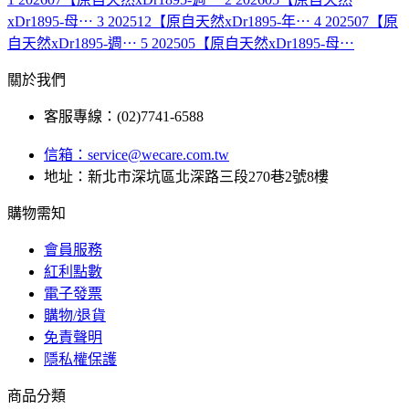
xDr1895-母⋯
3
202512【原自天然xDr1895-年⋯
4
202507【原
自天然xDr1895-週⋯
5
202505【原自天然xDr1895-母⋯
關於我們
客服專線：(02)7741-6588
信箱：
service@wecare.com.tw
地址：新北市深坑區北深路三段270巷2號8樓
購物需知
會員服務
紅利點數
電子發票
購物/退貨
免責聲明
隱私權保護
商品分類