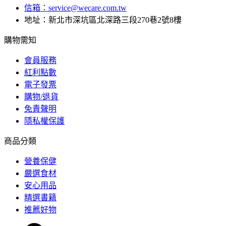
信箱：
service@wecare.com.tw
地址：新北市深坑區北深路三段270巷2號8樓
購物需知
會員服務
紅利點數
電子發票
購物/退貨
免責聲明
隱私權保護
商品分類
營養保健
嚴選食材
安心用品
精選書籍
推薦好物