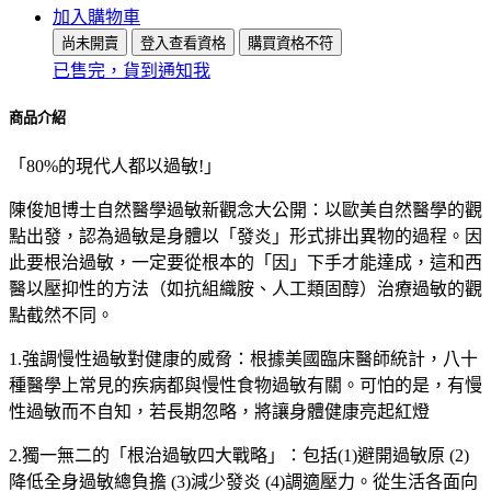
加入購物車
尚未開賣
登入查看資格
購買資格不符
已售完，貨到通知我
商品介紹
「80%的現代人都以過敏!」
陳俊旭博士自然醫學過敏新觀念大公開：以歐美自然醫學的觀
點出發，認為過敏是身體以「發炎」形式排出異物的過程。因
此要根治過敏，一定要從根本的「因」下手才能達成，這和西
醫以壓抑性的方法（如抗組織胺、人工類固醇）治療過敏的觀
點截然不同。
1.強調慢性過敏對健康的威脅：根據美國臨床醫師統計，八十
種醫學上常見的疾病都與慢性食物過敏有關。可怕的是，有慢
性過敏而不自知，若長期忽略，將讓身體健康亮起紅燈
2.獨一無二的「根治過敏四大戰略」：包括(1)避開過敏原 (2)
降低全身過敏總負擔 (3)減少發炎 (4)調適壓力。從生活各面向