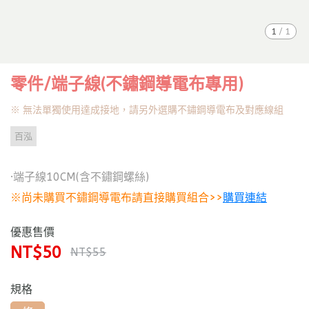
1
/
1
零件/端子線(不鏽鋼導電布專用)
※ 無法單獨使用達成接地，請另外選購不鏽鋼導電布及對應線組
百泓
·端子線10CM(含不鏽鋼螺絲)
※尚未購買不鏽鋼導電布請直接購買組合>>
購買連結
優惠售價
NT$50
NT$55
規格