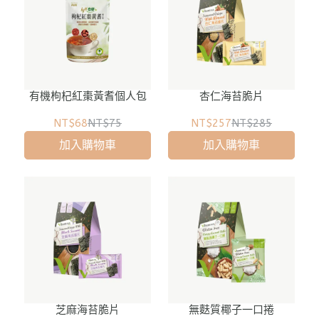
有機枸杞紅棗黃耆個人包
杏仁海苔脆片
NT$68
NT$75
NT$257
NT$285
加入購物車
加入購物車
芝麻海苔脆片
無麩質椰子一口捲