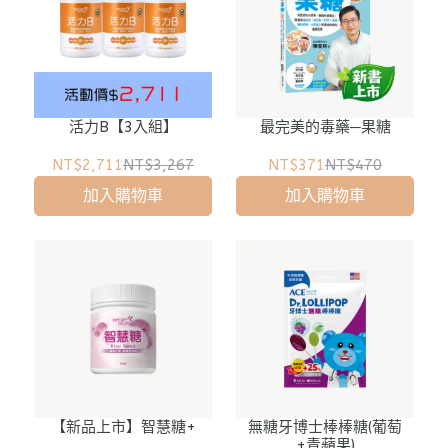
活力B【3入組】
最完美的毒藥─果糖
NT$2,711
NT$3,267
NT$371
NT$470
加入購物車
加入購物車
【新品上市】智慧糖+
無糖牙博士棒棒糖(葡萄
+青蘋果)