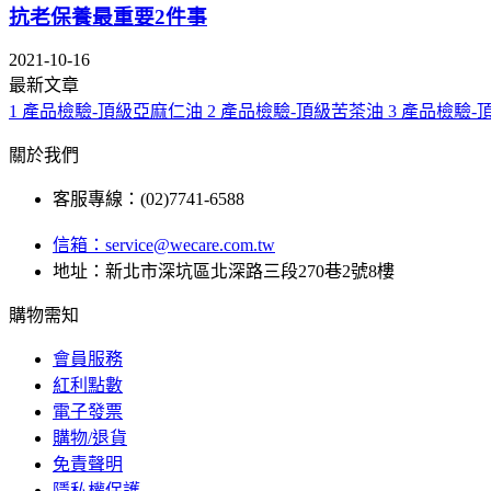
抗老保養最重要2件事
2021-10-16
最新文章
1
產品檢驗-頂級亞麻仁油
2
產品檢驗-頂級苦茶油
3
產品檢驗-
關於我們
客服專線：(02)7741-6588
信箱：
service@wecare.com.tw
地址：新北市深坑區北深路三段270巷2號8樓
購物需知
會員服務
紅利點數
電子發票
購物/退貨
免責聲明
隱私權保護