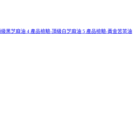
頂級黑芝麻油
4
產品檢驗-頂級白芝麻油
5
產品檢驗-黃金苦茶油