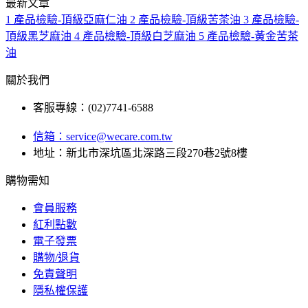
最新文章
1
產品檢驗-頂級亞麻仁油
2
產品檢驗-頂級苦茶油
3
產品檢驗-
頂級黑芝麻油
4
產品檢驗-頂級白芝麻油
5
產品檢驗-黃金苦茶
油
關於我們
客服專線：(02)7741-6588
信箱：
service@wecare.com.tw
地址：新北市深坑區北深路三段270巷2號8樓
購物需知
會員服務
紅利點數
電子發票
購物/退貨
免責聲明
隱私權保護