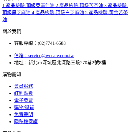
1
產品檢驗-頂級亞麻仁油
2
產品檢驗-頂級苦茶油
3
產品檢驗-
頂級黑芝麻油
4
產品檢驗-頂級白芝麻油
5
產品檢驗-黃金苦茶
油
關於我們
客服專線：(02)7741-6588
信箱：
service@wecare.com.tw
地址：新北市深坑區北深路三段270巷2號8樓
購物需知
會員服務
紅利點數
電子發票
購物/退貨
免責聲明
隱私權保護