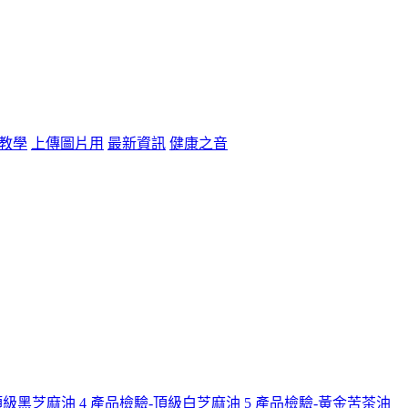
教學
上傳圖片用
最新資訊
健康之音
頂級黑芝麻油
4
產品檢驗-頂級白芝麻油
5
產品檢驗-黃金苦茶油