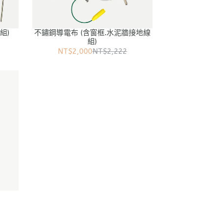
組)
不鏽鋼導電布 (含窗框.水泥牆接地線
組)
NT$2,000
NT$2,222