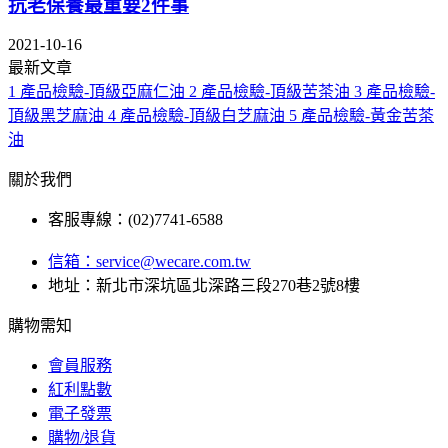
抗老保養最重要2件事
2021-10-16
最新文章
1
產品檢驗-頂級亞麻仁油
2
產品檢驗-頂級苦茶油
3
產品檢驗-
頂級黑芝麻油
4
產品檢驗-頂級白芝麻油
5
產品檢驗-黃金苦茶
油
關於我們
客服專線：(02)7741-6588
信箱：
service@wecare.com.tw
地址：新北市深坑區北深路三段270巷2號8樓
購物需知
會員服務
紅利點數
電子發票
購物/退貨