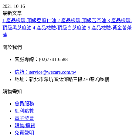
2021-10-16
最新文章
1
產品檢驗-頂級亞麻仁油
2
產品檢驗-頂級苦茶油
3
產品檢驗-
頂級黑芝麻油
4
產品檢驗-頂級白芝麻油
5
產品檢驗-黃金苦茶
油
關於我們
客服專線：(02)7741-6588
信箱：
service@wecare.com.tw
地址：新北市深坑區北深路三段270巷2號8樓
購物需知
會員服務
紅利點數
電子發票
購物/退貨
免責聲明