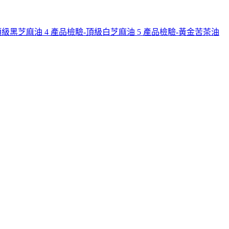
頂級黑芝麻油
4
產品檢驗-頂級白芝麻油
5
產品檢驗-黃金苦茶油