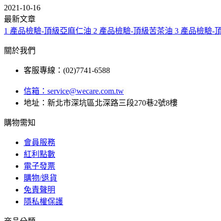
2021-10-16
最新文章
1
產品檢驗-頂級亞麻仁油
2
產品檢驗-頂級苦茶油
3
產品檢驗-
關於我們
客服專線：(02)7741-6588
信箱：
service@wecare.com.tw
地址：新北市深坑區北深路三段270巷2號8樓
購物需知
會員服務
紅利點數
電子發票
購物/退貨
免責聲明
隱私權保護