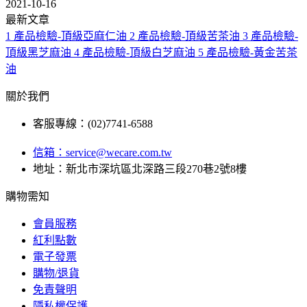
2021-10-16
最新文章
1
產品檢驗-頂級亞麻仁油
2
產品檢驗-頂級苦茶油
3
產品檢驗-
頂級黑芝麻油
4
產品檢驗-頂級白芝麻油
5
產品檢驗-黃金苦茶
油
關於我們
客服專線：(02)7741-6588
信箱：
service@wecare.com.tw
地址：新北市深坑區北深路三段270巷2號8樓
購物需知
會員服務
紅利點數
電子發票
購物/退貨
免責聲明
隱私權保護