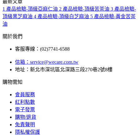
最新文章
1
產品檢驗-頂級亞麻仁油
2
產品檢驗-頂級苦茶油
3
產品檢驗-
頂級黑芝麻油
4
產品檢驗-頂級白芝麻油
5
產品檢驗-黃金苦茶
油
關於我們
客服專線：(02)7741-6588
信箱：
service@wecare.com.tw
地址：新北市深坑區北深路三段270巷2號8樓
購物需知
會員服務
紅利點數
電子發票
購物/退貨
免責聲明
隱私權保護