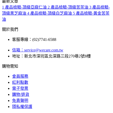
最新文章
1
產品檢驗-頂級亞麻仁油
2
產品檢驗-頂級苦茶油
3
產品檢驗-
頂級黑芝麻油
4
產品檢驗-頂級白芝麻油
5
產品檢驗-黃金苦茶
油
關於我們
客服專線：(02)7741-6588
信箱：
service@wecare.com.tw
地址：新北市深坑區北深路三段270巷2號8樓
購物需知
會員服務
紅利點數
電子發票
購物/退貨
免責聲明
隱私權保護