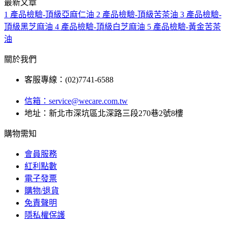
最新文章
1
產品檢驗-頂級亞麻仁油
2
產品檢驗-頂級苦茶油
3
產品檢驗-
頂級黑芝麻油
4
產品檢驗-頂級白芝麻油
5
產品檢驗-黃金苦茶
油
關於我們
客服專線：(02)7741-6588
信箱：
service@wecare.com.tw
地址：新北市深坑區北深路三段270巷2號8樓
購物需知
會員服務
紅利點數
電子發票
購物/退貨
免責聲明
隱私權保護