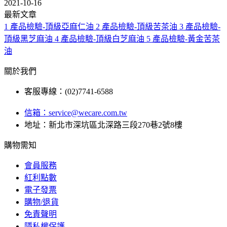
2021-10-16
最新文章
1
產品檢驗-頂級亞麻仁油
2
產品檢驗-頂級苦茶油
3
產品檢驗-
頂級黑芝麻油
4
產品檢驗-頂級白芝麻油
5
產品檢驗-黃金苦茶
油
關於我們
客服專線：(02)7741-6588
信箱：
service@wecare.com.tw
地址：新北市深坑區北深路三段270巷2號8樓
購物需知
會員服務
紅利點數
電子發票
購物/退貨
免責聲明
隱私權保護