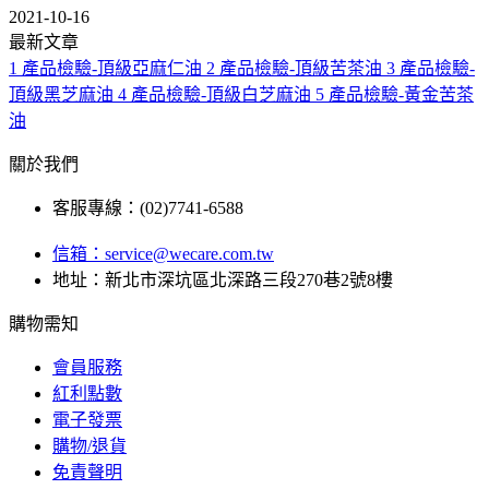
2021-10-16
最新文章
1
產品檢驗-頂級亞麻仁油
2
產品檢驗-頂級苦茶油
3
產品檢驗-
頂級黑芝麻油
4
產品檢驗-頂級白芝麻油
5
產品檢驗-黃金苦茶
油
關於我們
客服專線：(02)7741-6588
信箱：
service@wecare.com.tw
地址：新北市深坑區北深路三段270巷2號8樓
購物需知
會員服務
紅利點數
電子發票
購物/退貨
免責聲明