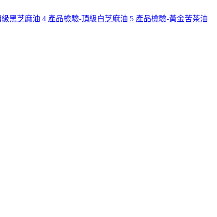
頂級黑芝麻油
4
產品檢驗-頂級白芝麻油
5
產品檢驗-黃金苦茶油