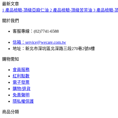
最新文章
1
產品檢驗-頂級亞麻仁油
2
產品檢驗-頂級苦茶油
3
產品檢驗-
關於我們
客服專線：(02)7741-6588
信箱：
service@wecare.com.tw
地址：新北市深坑區北深路三段270巷2號8樓
購物需知
會員服務
紅利點數
電子發票
購物/退貨
免責聲明
隱私權保護
商品分類