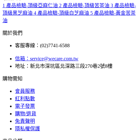
1
產品檢驗-頂級亞麻仁油
2
產品檢驗-頂級苦茶油
3
產品檢驗-
頂級黑芝麻油
4
產品檢驗-頂級白芝麻油
5
產品檢驗-黃金苦茶
油
關於我們
客服專線：(02)7741-6588
信箱：
service@wecare.com.tw
地址：新北市深坑區北深路三段270巷2號8樓
購物需知
會員服務
紅利點數
電子發票
購物/退貨
免責聲明
隱私權保護