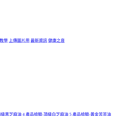
教學
上傳圖片用
最新資訊
健康之音
頂級黑芝麻油
4
產品檢驗-頂級白芝麻油
5
產品檢驗-黃金苦茶油