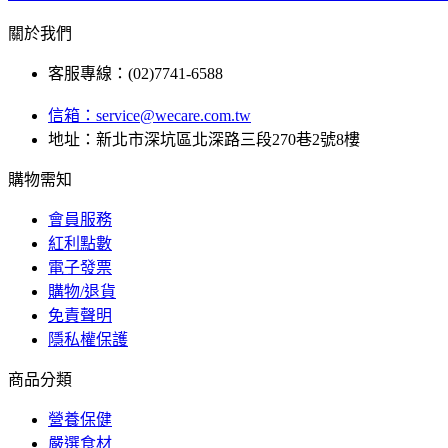
關於我們
客服專線：(02)7741-6588
信箱：
service@wecare.com.tw
地址：新北市深坑區北深路三段270巷2號8樓
購物需知
會員服務
紅利點數
電子發票
購物/退貨
免責聲明
隱私權保護
商品分類
營養保健
嚴選食材